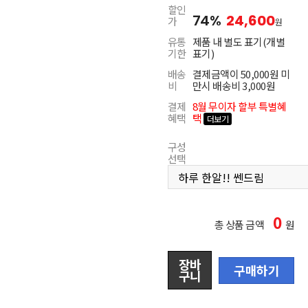
할인
74%
24,600
가
원
유통
제품 내 별도 표기(개별
기한
표기)
배송
결제금액이 50,000원 미
비
만시 배송비 3,000원
결제
8월
무이자 할부 특별혜
혜택
택
더보기
구성
선택
0
총 상품 금액
원
장바
구매하기
구니