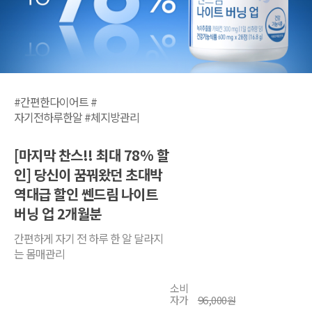
#간편한다이어트 #
자기전하루한알 #체지방관리
[마지막 찬스!! 최대 78% 할
인] 당신이 꿈꿔왔던 초대박
역대급 할인 쎈드림 나이트
버닝 업 2개월분
간편하게 자기 전 하루 한 알 달라지
는 몸매관리
소비
자가
96,000
원